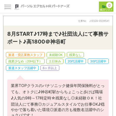
0
仕事No
J-ES26-0539541
8月START♪17時まで♪社団法人にて事務サ
ポート♪高1800＠神谷町
派遣・受託業務スタッフ
未経験OK
残業なし
残業少なめ（20H以下）
土日休み
20代活躍中
30代活躍中
派遣スタッフ活躍中
6ヶ月以上
業界TOPクラスのパナソニック健保年間保険料がとっ
ても、オトクに♪神谷町駅からちょこっと歩けば職場
♪人気の9時～17時定時☆残業なし◎未経験ＯＫ！社
団法人にて事務◎カジュアルスタイルでお仕事OK♪穏
やかで落ち着いた環境◎派遣の方も複数名活躍中のシ
ョクバです！