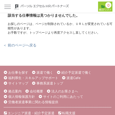
0
該当する仕事情報は見つかりませんでした。
お探しのページは、ページが削除されているか、ＵＲＬが変更されている可
能性があります。
お手数ですが、トップページより再度アクセスし直してください。
＜ 前のページへ戻る
お仕事を探す
派遣で働く
紹介予定派遣で働く
福利厚生・スキルアップサポート
派遣Cafe
サイトマップ
事務系派遣トップ
拠点案内
会社概要
法人のお客さまへ
個人情報保護方針
サイトのご利用にあたって
労働者派遣事業に関わる情報提供
エンジニア派遣・紹介予定派遣
転職支援