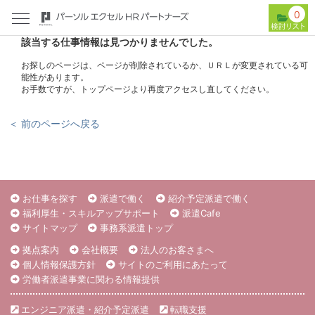
0
該当する仕事情報は見つかりませんでした。
お探しのページは、ページが削除されているか、ＵＲＬが変更されている可
能性があります。
お手数ですが、トップページより再度アクセスし直してください。
＜ 前のページへ戻る
お仕事を探す
派遣で働く
紹介予定派遣で働く
福利厚生・スキルアップサポート
派遣Cafe
サイトマップ
事務系派遣トップ
拠点案内
会社概要
法人のお客さまへ
個人情報保護方針
サイトのご利用にあたって
労働者派遣事業に関わる情報提供
エンジニア派遣・紹介予定派遣
転職支援