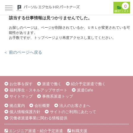
0
該当する仕事情報は見つかりませんでした。
お探しのページは、ページが削除されているか、ＵＲＬが変更されている可
能性があります。
お手数ですが、トップページより再度アクセスし直してください。
＜ 前のページへ戻る
お仕事を探す
派遣で働く
紹介予定派遣で働く
福利厚生・スキルアップサポート
派遣Cafe
サイトマップ
事務系派遣トップ
拠点案内
会社概要
法人のお客さまへ
個人情報保護方針
サイトのご利用にあたって
労働者派遣事業に関わる情報提供
エンジニア派遣・紹介予定派遣
転職支援