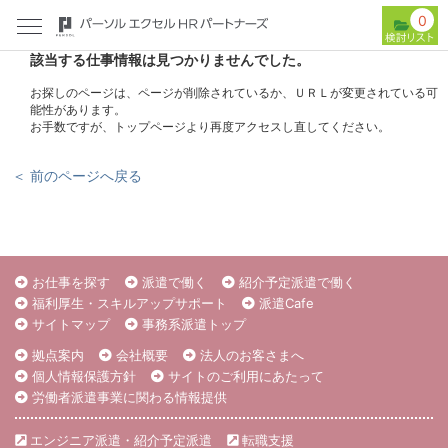
0
該当する仕事情報は見つかりませんでした。
お探しのページは、ページが削除されているか、ＵＲＬが変更されている可
能性があります。
お手数ですが、トップページより再度アクセスし直してください。
＜ 前のページへ戻る
お仕事を探す
派遣で働く
紹介予定派遣で働く
福利厚生・スキルアップサポート
派遣Cafe
サイトマップ
事務系派遣トップ
拠点案内
会社概要
法人のお客さまへ
個人情報保護方針
サイトのご利用にあたって
労働者派遣事業に関わる情報提供
エンジニア派遣・紹介予定派遣
転職支援