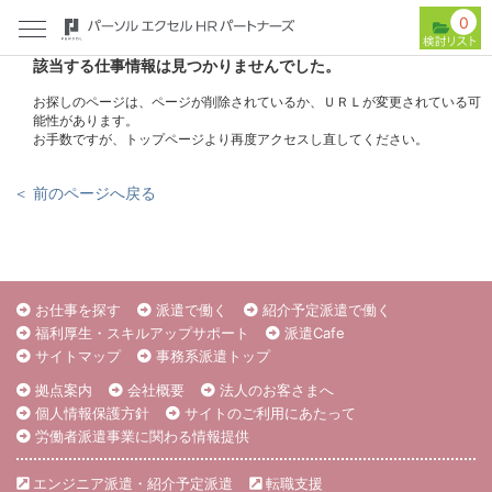
0
該当する仕事情報は見つかりませんでした。
お探しのページは、ページが削除されているか、ＵＲＬが変更されている可
能性があります。
お手数ですが、トップページより再度アクセスし直してください。
＜ 前のページへ戻る
お仕事を探す
派遣で働く
紹介予定派遣で働く
福利厚生・スキルアップサポート
派遣Cafe
サイトマップ
事務系派遣トップ
拠点案内
会社概要
法人のお客さまへ
個人情報保護方針
サイトのご利用にあたって
労働者派遣事業に関わる情報提供
エンジニア派遣・紹介予定派遣
転職支援