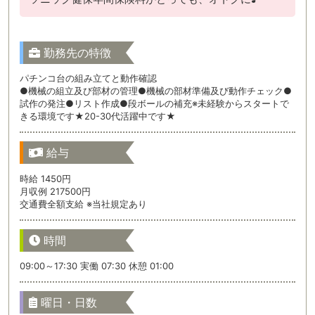
勤務先の特徴
パチンコ台の組み立てと動作確認
●機械の組立及び部材の管理●機械の部材準備及び動作チェック●
試作の発注●リスト作成●段ボールの補充※未経験からスタートで
きる環境です★20-30代活躍中です★
給与
時給 1450円
月収例 217500円
交通費全額支給 ※当社規定あり
時間
09:00～17:30 実働 07:30 休憩 01:00
曜日・日数