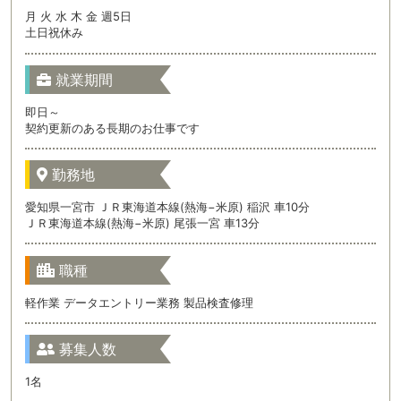
月 火 水 木 金 週5日
土日祝休み
就業期間
即日～
契約更新のある長期のお仕事です
勤務地
愛知県一宮市 ＪＲ東海道本線(熱海−米原) 稲沢 車10分
ＪＲ東海道本線(熱海−米原) 尾張一宮 車13分
職種
軽作業 データエントリー業務 製品検査修理
募集人数
1名