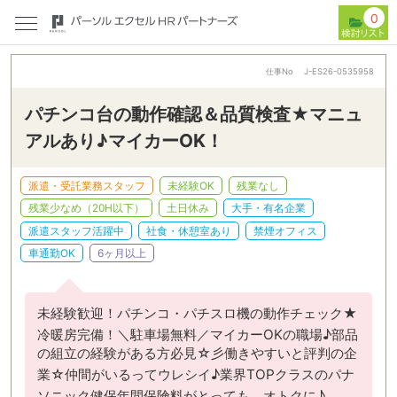
0
仕事No
J-ES26-0535958
パチンコ台の動作確認＆品質検査★マニュ
アルあり♪マイカーOK！
派遣・受託業務スタッフ
未経験OK
残業なし
残業少なめ（20H以下）
土日休み
大手・有名企業
派遣スタッフ活躍中
社食・休憩室あり
禁煙オフィス
車通勤OK
6ヶ月以上
未経験歓迎！パチンコ・パチスロ機の動作チェック★
冷暖房完備！＼駐車場無料／マイカーOKの職場♪部品
の組立の経験がある方必見☆彡働きやすいと評判の企
業☆仲間がいるってウレシイ♪業界TOPクラスのパナ
ソニック健保年間保険料がとっても、オトクに♪