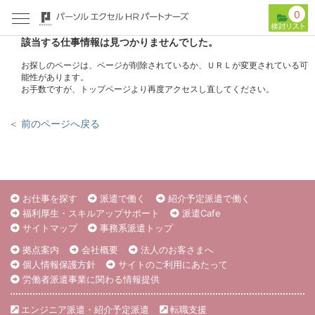
0
該当する仕事情報は見つかりませんでした。
お探しのページは、ページが削除されているか、ＵＲＬが変更されている可
能性があります。
お手数ですが、トップページより再度アクセスし直してください。
＜ 前のページへ戻る
お仕事を探す
派遣で働く
紹介予定派遣で働く
福利厚生・スキルアップサポート
派遣Cafe
サイトマップ
事務系派遣トップ
拠点案内
会社概要
法人のお客さまへ
個人情報保護方針
サイトのご利用にあたって
労働者派遣事業に関わる情報提供
エンジニア派遣・紹介予定派遣
転職支援