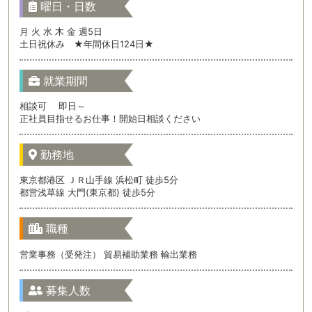
曜日・日数
月 火 水 木 金 週5日
土日祝休み ★年間休日124日★
就業期間
相談可 即日～
正社員目指せるお仕事！開始日相談ください
勤務地
東京都港区 ＪＲ山手線 浜松町 徒歩5分
都営浅草線 大門(東京都) 徒歩5分
職種
営業事務（受発注） 貿易補助業務 輸出業務
募集人数