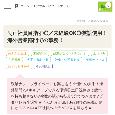
0
仕事No
J-ES26-0535547
＼正社員目指す◎／未経験OK◎英語使用！
海外営業部門での事務！
紹介予定派遣
未経験OK
残業少なめ（20H以下）
土日休み
在宅勤務
大手・有名企業
社食・休憩室あり
禁煙オフィス
語学力を活かす
6ヶ月以上
残業ナシ！プライベートも楽しもう↑憧れの大手！海
外部門♪スキルアップできる環境◎土日祝休みで疲れ
を持ち越さない♪複数の駅から徒歩5分でつきます♪ピ
タリ17時半退社★じぶん時間GET♪◎最後の転職活動
にオススメ◎☆正社員へのチャンスを掴もう☆