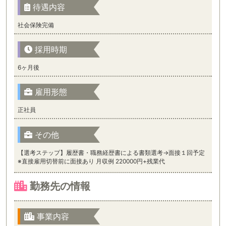
待遇内容
社会保険完備
採用時期
6ヶ月後
雇用形態
正社員
その他
【選考ステップ】履歴書・職務経歴書による書類選考→面接１回予定
※直接雇用切替前に面接あり 月収例 220000円+残業代
勤務先の情報
事業内容