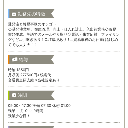
勤務先の特徴
受発注と貿易事務のオシゴト
◇受発注業務、在庫管理、売上・仕入れ計上、入出荷業務◇貿易
書類作成、英語でのメールやり取り◇電話・来客応対、ファイリン
グなど…引継ぎあり！OJT環境あり！…貿易事務のお仕事ははじめ
てでも大丈夫！！
給与
時給 1850円
月収例 277500円+残業代
交通費全額支給 ※当社規定あり
時間
09:00～17:30 実働 07:30 休憩 01:00
残業 月 0 ～ 9時間
残業少な目！