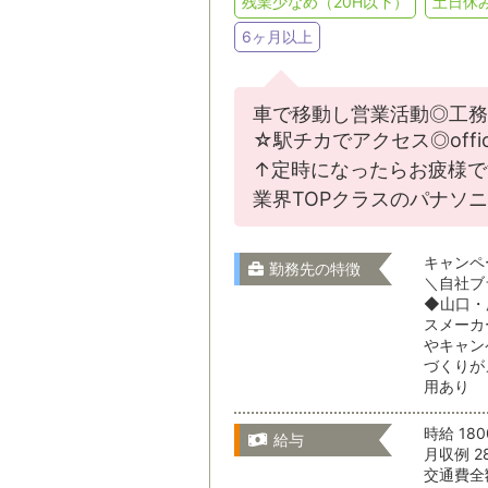
残業少なめ（20H以下）
土日休
6ヶ月以上
車で移動し営業活動◎工務
☆駅チカでアクセス◎off
↑定時になったらお疲様で
業界TOPクラスのパナソ
キャンペ
勤務先の特徴
＼自社ブ
◆山口・
スメーカ
やキャン
づくりが
用あり
時給 18
給与
月収例 2
交通費全