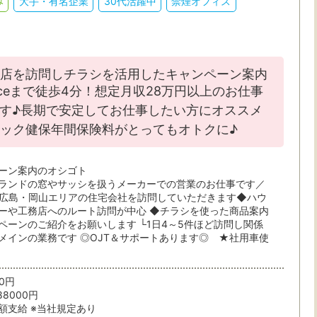
み
大手・有名企業
30代活躍中
禁煙オフィス
店を訪問しチラシを活用したキャンペーン案内
iceまで徒歩4分！想定月収28万円以上のお仕事
す♪長期で安定してお仕事したい方にオススメ
ニック健保年間保険料がとってもオトクに♪
ーン案内のオシゴト
ランドの窓やサッシを扱うメーカーでの営業のお仕事です／
広島・岡山エリアの住宅会社を訪問していただきます◆ハウ
ーや工務店へのルート訪問が中心 ◆チラシを使った商品案内
ペーンのご紹介をお願いします └1日4～5件ほど訪問し関係
メインの業務です ◎OJT＆サポートあります◎ ★社用車使
00円
88000円
額支給 ※当社規定あり