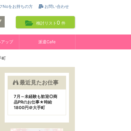
フNoをお持ちの方
お問い合わせ
0
検討リスト
件
ルアップ
派遣Cafe
手町
最近見たお仕事
7月～未経験も歓迎◎商
品PRのお仕事★時給
1800円＠大手町