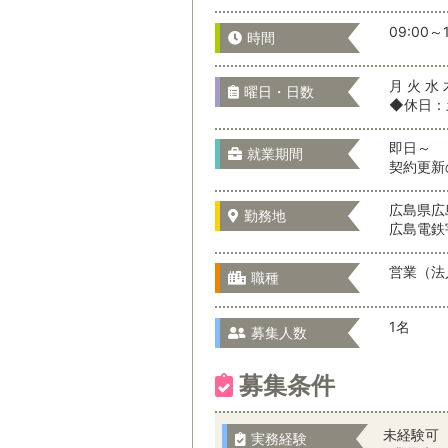
09:00～1
時間
月 火 水 
曜日・日数
◆休日：
即日～
就業期間
契約更新
広島県広
勤務地
広島電鉄
営業（法
職種
1名
募集人数
募集条件
未経験可
実務経験