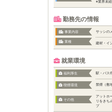
※業界未
勤務先の情報
サッシの
事業内容
業種
建材・イ
就業環境
駅・バス
福利厚生
禁煙（敷
喫煙環境
アットホ
その他
リをきち
プ