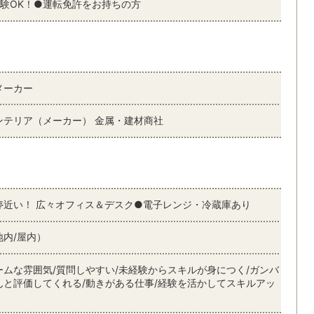
経験OK！●運転免許をお持ちの方
メーカー
ンテリア（メーカー） 金属・建材商社
停近い！ 広々オフィス＆デスク●電子レンジ・冷蔵庫あり
地内/屋内）
ームな雰囲気/質問しやすい/未経験からスキルが身につく/ガンバ
んと評価してくれる/動きがある仕事/経験を活かしてスキルアッ