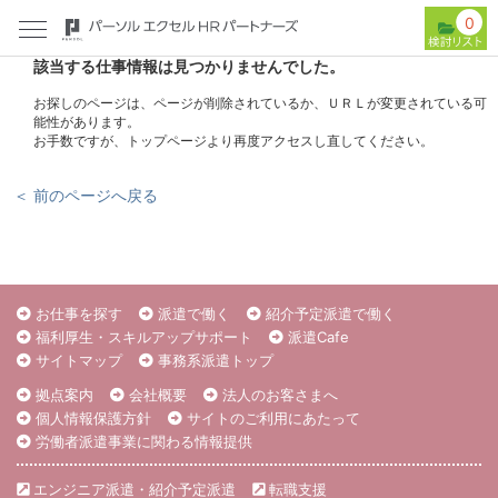
0
該当する仕事情報は見つかりませんでした。
お探しのページは、ページが削除されているか、ＵＲＬが変更されている可
能性があります。
お手数ですが、トップページより再度アクセスし直してください。
＜ 前のページへ戻る
お仕事を探す
派遣で働く
紹介予定派遣で働く
福利厚生・スキルアップサポート
派遣Cafe
サイトマップ
事務系派遣トップ
拠点案内
会社概要
法人のお客さまへ
個人情報保護方針
サイトのご利用にあたって
労働者派遣事業に関わる情報提供
エンジニア派遣・紹介予定派遣
転職支援