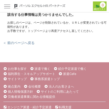
0
該当する仕事情報は見つかりませんでした。
お探しのページは、ページが削除されているか、ＵＲＬが変更されている可
能性があります。
お手数ですが、トップページより再度アクセスし直してください。
＜ 前のページへ戻る
お仕事を探す
派遣で働く
紹介予定派遣で働く
福利厚生・スキルアップサポート
派遣Cafe
サイトマップ
事務系派遣トップ
拠点案内
会社概要
法人のお客さまへ
個人情報保護方針
サイトのご利用にあたって
労働者派遣事業に関わる情報提供
エンジニア派遣・紹介予定派遣
転職支援