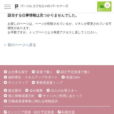
0
該当する仕事情報は見つかりませんでした。
お探しのページは、ページが削除されているか、ＵＲＬが変更されている可
能性があります。
お手数ですが、トップページより再度アクセスし直してください。
＜ 前のページへ戻る
お仕事を探す
派遣で働く
紹介予定派遣で働く
福利厚生・スキルアップサポート
派遣Cafe
サイトマップ
事務系派遣トップ
拠点案内
会社概要
法人のお客さまへ
個人情報保護方針
サイトのご利用にあたって
労働者派遣事業に関わる情報提供
エンジニア派遣・紹介予定派遣
転職支援