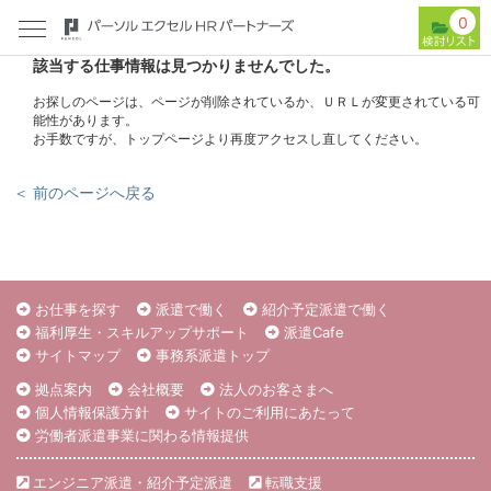
0
該当する仕事情報は見つかりませんでした。
お探しのページは、ページが削除されているか、ＵＲＬが変更されている可
能性があります。
お手数ですが、トップページより再度アクセスし直してください。
＜ 前のページへ戻る
お仕事を探す
派遣で働く
紹介予定派遣で働く
福利厚生・スキルアップサポート
派遣Cafe
サイトマップ
事務系派遣トップ
拠点案内
会社概要
法人のお客さまへ
個人情報保護方針
サイトのご利用にあたって
労働者派遣事業に関わる情報提供
エンジニア派遣・紹介予定派遣
転職支援