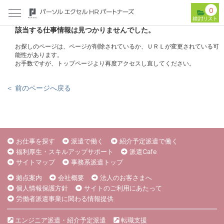
0
該当する仕事情報は見つかりませんでした。
お探しのページは、ページが削除されているか、ＵＲＬが変更されている可
能性があります。
お手数ですが、トップページより再度アクセスし直してください。
＜ 前のページへ戻る
お仕事を探す
派遣で働く
紹介予定派遣で働く
福利厚生・スキルアップサポート
派遣Cafe
サイトマップ
事務系派遣トップ
拠点案内
会社概要
法人のお客さまへ
個人情報保護方針
サイトのご利用にあたって
労働者派遣事業に関わる情報提供
エンジニア派遣・紹介予定派遣
転職支援