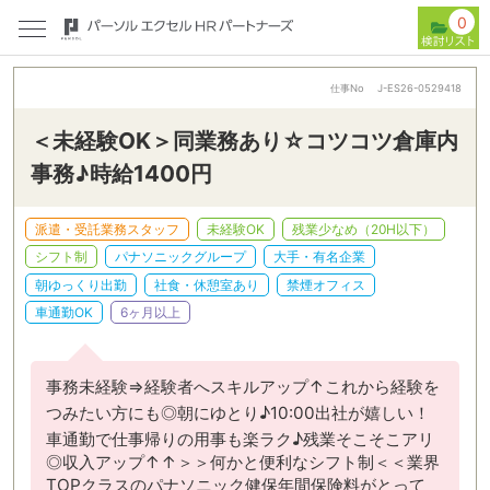
0
仕事No
J-ES26-0529418
＜未経験OK＞同業務あり☆コツコツ倉庫内
事務♪時給1400円
派遣・受託業務スタッフ
未経験OK
残業少なめ（20H以下）
シフト制
パナソニックグループ
大手・有名企業
朝ゆっくり出勤
社食・休憩室あり
禁煙オフィス
車通勤OK
6ヶ月以上
事務未経験⇒経験者へスキルアップ↑これから経験を
つみたい方にも◎朝にゆとり♪10:00出社が嬉しい！
車通勤で仕事帰りの用事も楽ラク♪残業そこそこアリ
◎収入アップ↑↑＞＞何かと便利なシフト制＜＜業界
TOPクラスのパナソニック健保年間保険料がとって