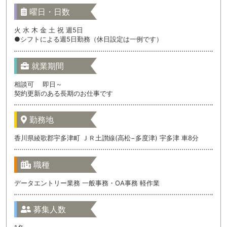
曜日・日数
火 水 木 金 土 祝 週5日
●シフトによる週5日勤務（休日設定は一例です）
就業期間
相談可 即日～
契約更新のある長期のお仕事です
勤務地
香川県綾歌郡宇多津町 ＪＲ土讃線(高松−多度津) 宇多津 車8分
職種
データエントリー業務 一般事務・OA事務 軽作業
募集人数