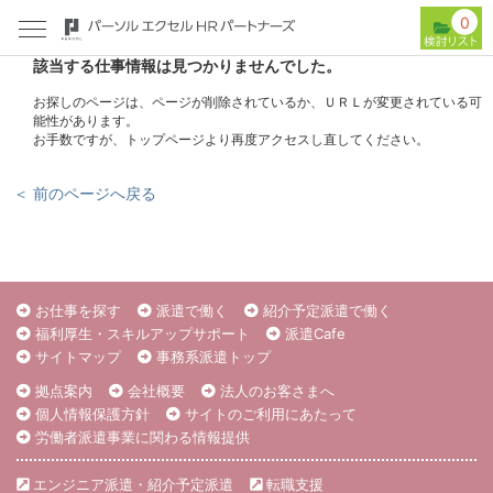
0
該当する仕事情報は見つかりませんでした。
お探しのページは、ページが削除されているか、ＵＲＬが変更されている可
能性があります。
お手数ですが、トップページより再度アクセスし直してください。
＜ 前のページへ戻る
お仕事を探す
派遣で働く
紹介予定派遣で働く
福利厚生・スキルアップサポート
派遣Cafe
サイトマップ
事務系派遣トップ
拠点案内
会社概要
法人のお客さまへ
個人情報保護方針
サイトのご利用にあたって
労働者派遣事業に関わる情報提供
エンジニア派遣・紹介予定派遣
転職支援