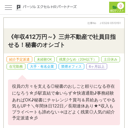
0
仕事No
J-ES26-0513151
《年収412万円～》三井不動産で社員目指
せる！秘書のオシゴト
紹介予定派遣
未経験OK
残業少なめ（20H以下）
土日休み
在宅勤務
大手・有名企業
禁煙オフィス
6ヶ月以上
役員の方々を支える◎秘書のおしごと頼りになる存在
になろう☆彡駅直結で傘いらず☆快適通勤♪事務経験
あればOK♪秘書にチャレンジ↑賞与＆昇給あってやる
気もUP↑＼年間休日122日／長期連休あり★*収入も
プライベートも諦めない→ほどよく残業◎人気の紹介
予定派遣☆彡