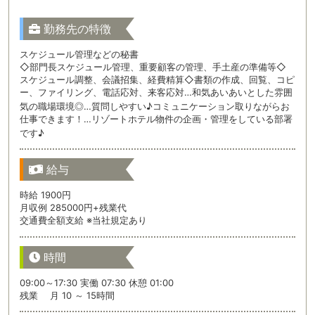
勤務先の特徴
スケジュール管理などの秘書
◇部門長スケジュール管理、重要顧客の管理、手土産の準備等◇
スケジュール調整、会議招集、経費精算◇書類の作成、回覧、コピ
ー、ファイリング、電話応対、来客応対…和気あいあいとした雰囲
気の職場環境◎…質問しやすい♪コミュニケーション取りながらお
仕事できます！…リゾートホテル物件の企画・管理をしている部署
です♪
給与
時給 1900円
月収例 285000円+残業代
交通費全額支給 ※当社規定あり
時間
09:00～17:30 実働 07:30 休憩 01:00
残業 月 10 ～ 15時間