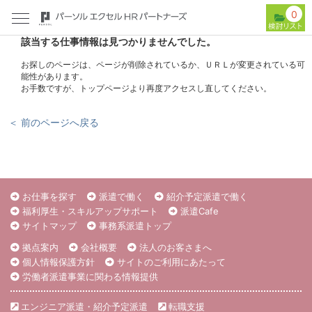
0
該当する仕事情報は見つかりませんでした。
お探しのページは、ページが削除されているか、ＵＲＬが変更されている可
能性があります。
お手数ですが、トップページより再度アクセスし直してください。
＜ 前のページへ戻る
お仕事を探す
派遣で働く
紹介予定派遣で働く
福利厚生・スキルアップサポート
派遣Cafe
サイトマップ
事務系派遣トップ
拠点案内
会社概要
法人のお客さまへ
個人情報保護方針
サイトのご利用にあたって
労働者派遣事業に関わる情報提供
エンジニア派遣・紹介予定派遣
転職支援