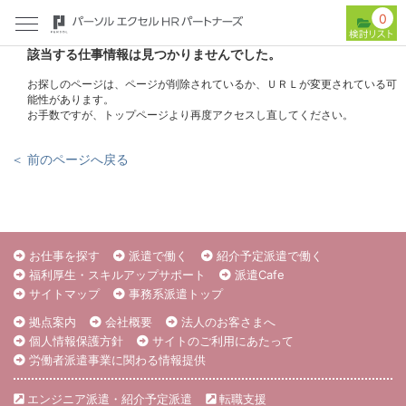
0
該当する仕事情報は見つかりませんでした。
お探しのページは、ページが削除されているか、ＵＲＬが変更されている可
能性があります。
お手数ですが、トップページより再度アクセスし直してください。
＜ 前のページへ戻る
お仕事を探す
派遣で働く
紹介予定派遣で働く
福利厚生・スキルアップサポート
派遣Cafe
サイトマップ
事務系派遣トップ
拠点案内
会社概要
法人のお客さまへ
個人情報保護方針
サイトのご利用にあたって
労働者派遣事業に関わる情報提供
エンジニア派遣・紹介予定派遣
転職支援