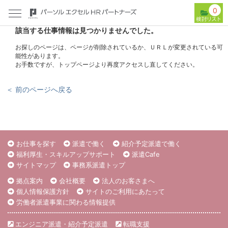
0
該当する仕事情報は見つかりませんでした。
お探しのページは、ページが削除されているか、ＵＲＬが変更されている可
能性があります。
お手数ですが、トップページより再度アクセスし直してください。
＜ 前のページへ戻る
お仕事を探す
派遣で働く
紹介予定派遣で働く
福利厚生・スキルアップサポート
派遣Cafe
サイトマップ
事務系派遣トップ
拠点案内
会社概要
法人のお客さまへ
個人情報保護方針
サイトのご利用にあたって
労働者派遣事業に関わる情報提供
エンジニア派遣・紹介予定派遣
転職支援