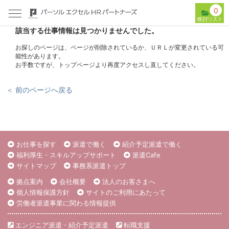
0
該当する仕事情報は見つかりませんでした。
お探しのページは、ページが削除されているか、ＵＲＬが変更されている可
能性があります。
お手数ですが、トップページより再度アクセスし直してください。
＜ 前のページへ戻る
お仕事を探す
派遣で働く
紹介予定派遣で働く
福利厚生・スキルアップサポート
派遣Cafe
サイトマップ
事務系派遣トップ
拠点案内
会社概要
法人のお客さまへ
個人情報保護方針
サイトのご利用にあたって
労働者派遣事業に関わる情報提供
エンジニア派遣・紹介予定派遣
転職支援