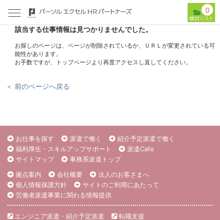
0
該当する仕事情報は見つかりませんでした。
お探しのページは、ページが削除されているか、ＵＲＬが変更されている可
能性があります。
お手数ですが、トップページより再度アクセスし直してください。
＜ 前のページへ戻る
お仕事を探す
派遣で働く
紹介予定派遣で働く
福利厚生・スキルアップサポート
派遣Cafe
サイトマップ
事務系派遣トップ
拠点案内
会社概要
法人のお客さまへ
個人情報保護方針
サイトのご利用にあたって
労働者派遣事業に関わる情報提供
エンジニア派遣・紹介予定派遣
転職支援