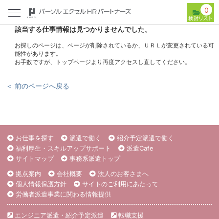
0
該当する仕事情報は見つかりませんでした。
お探しのページは、ページが削除されているか、ＵＲＬが変更されている可
能性があります。
お手数ですが、トップページより再度アクセスし直してください。
＜ 前のページへ戻る
お仕事を探す
派遣で働く
紹介予定派遣で働く
福利厚生・スキルアップサポート
派遣Cafe
サイトマップ
事務系派遣トップ
拠点案内
会社概要
法人のお客さまへ
個人情報保護方針
サイトのご利用にあたって
労働者派遣事業に関わる情報提供
エンジニア派遣・紹介予定派遣
転職支援