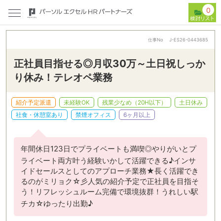
0
仕事No
J-ES26-0443685
正社員目指せる◎月収30万～土日祝しっか
り休み！テレオペ業務
紹介予定派遣
未経験OK
残業少なめ（20H以下）
土日休み
社食・休憩室あり
禁煙オフィス
6ヶ月以上
年間休日123日でプライベートも満喫◎やりがいとプ
ライベート両方叶う経験いかして活躍できる♪インサ
イドセールスとしてのアプローチ業務★長く活躍でき
るのがミリョク☆彡人気の紹介予定で正社員を目指そ
う！リフレッシュルーム完備で環境抜群！うれしい駅
チカ☆ゆったり出勤♪