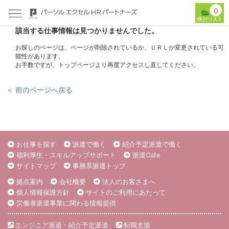
0
該当する仕事情報は見つかりませんでした。
お探しのページは、ページが削除されているか、ＵＲＬが変更されている可
能性があります。
お手数ですが、トップページより再度アクセスし直してください。
＜ 前のページへ戻る
お仕事を探す
派遣で働く
紹介予定派遣で働く
福利厚生・スキルアップサポート
派遣Cafe
サイトマップ
事務系派遣トップ
拠点案内
会社概要
法人のお客さまへ
個人情報保護方針
サイトのご利用にあたって
労働者派遣事業に関わる情報提供
エンジニア派遣・紹介予定派遣
転職支援