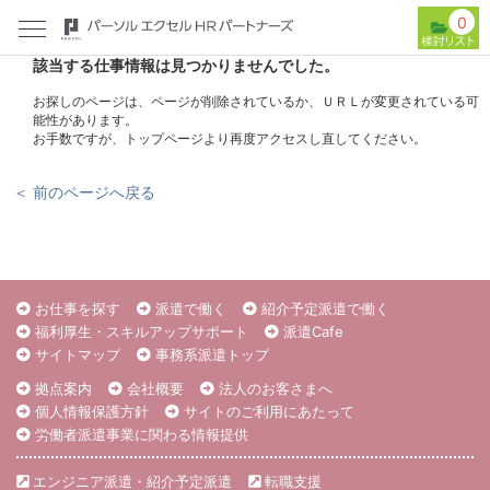
0
該当する仕事情報は見つかりませんでした。
お探しのページは、ページが削除されているか、ＵＲＬが変更されている可
能性があります。
お手数ですが、トップページより再度アクセスし直してください。
＜ 前のページへ戻る
お仕事を探す
派遣で働く
紹介予定派遣で働く
福利厚生・スキルアップサポート
派遣Cafe
サイトマップ
事務系派遣トップ
拠点案内
会社概要
法人のお客さまへ
個人情報保護方針
サイトのご利用にあたって
労働者派遣事業に関わる情報提供
エンジニア派遣・紹介予定派遣
転職支援