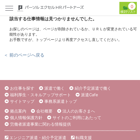
0
該当する仕事情報は見つかりませんでした。
お探しのページは、ページが削除されているか、ＵＲＬが変更されている可
能性があります。
お手数ですが、トップページより再度アクセスし直してください。
＜ 前のページへ戻る
お仕事を探す
派遣で働く
紹介予定派遣で働く
福利厚生・スキルアップサポート
派遣Cafe
サイトマップ
事務系派遣トップ
拠点案内
会社概要
法人のお客さまへ
個人情報保護方針
サイトのご利用にあたって
労働者派遣事業に関わる情報提供
エンジニア派遣・紹介予定派遣
転職支援