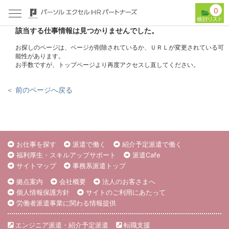
0
該当する仕事情報は見つかりませんでした。
お探しのページは、ページが削除されているか、ＵＲＬが変更されている可
能性があります。
お手数ですが、トップページより再度アクセスし直してください。
＜ 前のページへ戻る
お仕事を探す
派遣で働く
紹介予定派遣で働く
福利厚生・スキルアップサポート
派遣Cafe
サイトマップ
事務系派遣トップ
拠点案内
会社概要
法人のお客さまへ
個人情報保護方針
サイトのご利用にあたって
労働者派遣事業に関わる情報提供
エンジニア派遣・紹介予定派遣
転職支援