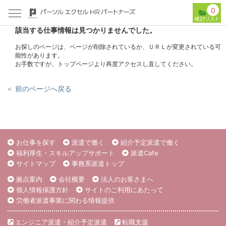
0
該当する仕事情報は見つかりませんでした。
お探しのページは、ページが削除されているか、ＵＲＬが変更されている可
能性があります。
お手数ですが、トップページより再度アクセスし直してください。
＜ 前のページへ戻る
お仕事を探す
派遣で働く
紹介予定派遣で働く
福利厚生・スキルアップサポート
派遣Cafe
サイトマップ
事務系派遣トップ
拠点案内
会社概要
法人のお客さまへ
個人情報保護方針
サイトのご利用にあたって
労働者派遣事業に関わる情報提供
エンジニア派遣・紹介予定派遣
転職支援