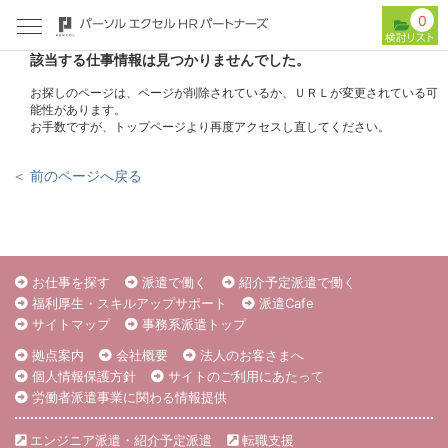
0
該当する仕事情報は見つかりませんでした。
お探しのページは、ページが削除されているか、ＵＲＬが変更されている可
能性があります。
お手数ですが、トップページより再度アクセスし直してください。
＜ 前のページへ戻る
お仕事を探す
派遣で働く
紹介予定派遣で働く
福利厚生・スキルアップサポート
派遣Cafe
サイトマップ
事務系派遣トップ
拠点案内
会社概要
法人のお客さまへ
個人情報保護方針
サイトのご利用にあたって
労働者派遣事業に関わる情報提供
エンジニア派遣・紹介予定派遣
転職支援