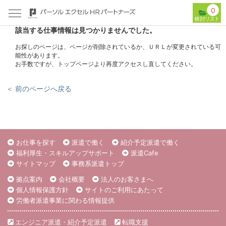
0
該当する仕事情報は見つかりませんでした。
お探しのページは、ページが削除されているか、ＵＲＬが変更されている可
能性があります。
お手数ですが、トップページより再度アクセスし直してください。
＜ 前のページへ戻る
お仕事を探す
派遣で働く
紹介予定派遣で働く
福利厚生・スキルアップサポート
派遣Cafe
サイトマップ
事務系派遣トップ
拠点案内
会社概要
法人のお客さまへ
個人情報保護方針
サイトのご利用にあたって
労働者派遣事業に関わる情報提供
エンジニア派遣・紹介予定派遣
転職支援