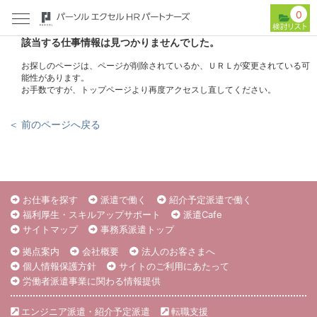
0
該当する仕事情報は見つかりませんでした。
お探しのページは、ページが削除されているか、ＵＲＬが変更されている可
能性があります。
お手数ですが、トップページより再度アクセスし直してください。
＜ 前のページへ戻る
お仕事を探す
派遣で働く
紹介予定派遣で働く
福利厚生・スキルアップサポート
派遣Cafe
サイトマップ
事務系派遣トップ
拠点案内
会社概要
法人のお客さまへ
個人情報保護方針
サイトのご利用にあたって
労働者派遣事業に関わる情報提供
エンジニア派遣・紹介予定派遣
転職支援