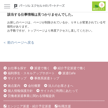
0
該当する仕事情報は見つかりませんでした。
お探しのページは、ページが削除されているか、ＵＲＬが変更されている可
能性があります。
お手数ですが、トップページより再度アクセスし直してください。
＜ 前のページへ戻る
お仕事を探す
派遣で働く
紹介予定派遣で働く
福利厚生・スキルアップサポート
派遣Cafe
サイトマップ
事務系派遣トップ
拠点案内
会社概要
法人のお客さまへ
個人情報保護方針
サイトのご利用にあたって
労働者派遣事業に関わる情報提供
エンジニア派遣・紹介予定派遣
転職支援