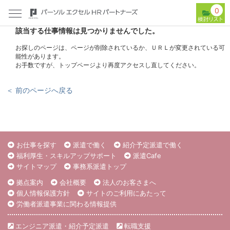
0
該当する仕事情報は見つかりませんでした。
お探しのページは、ページが削除されているか、ＵＲＬが変更されている可
能性があります。
お手数ですが、トップページより再度アクセスし直してください。
＜ 前のページへ戻る
お仕事を探す
派遣で働く
紹介予定派遣で働く
福利厚生・スキルアップサポート
派遣Cafe
サイトマップ
事務系派遣トップ
拠点案内
会社概要
法人のお客さまへ
個人情報保護方針
サイトのご利用にあたって
労働者派遣事業に関わる情報提供
エンジニア派遣・紹介予定派遣
転職支援