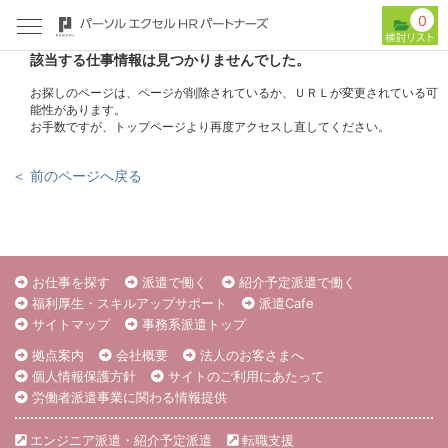
0
該当する仕事情報は見つかりませんでした。
お探しのページは、ページが削除されているか、ＵＲＬが変更されている可
能性があります。
お手数ですが、トップページより再度アクセスし直してください。
＜ 前のページへ戻る
お仕事を探す
派遣で働く
紹介予定派遣で働く
福利厚生・スキルアップサポート
派遣Cafe
サイトマップ
事務系派遣トップ
拠点案内
会社概要
法人のお客さまへ
個人情報保護方針
サイトのご利用にあたって
労働者派遣事業に関わる情報提供
エンジニア派遣・紹介予定派遣
転職支援