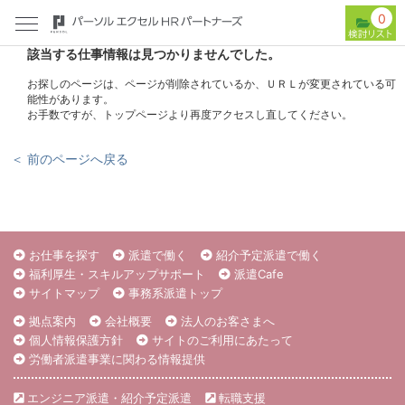
0
該当する仕事情報は見つかりませんでした。
お探しのページは、ページが削除されているか、ＵＲＬが変更されている可
能性があります。
お手数ですが、トップページより再度アクセスし直してください。
＜ 前のページへ戻る
お仕事を探す
派遣で働く
紹介予定派遣で働く
福利厚生・スキルアップサポート
派遣Cafe
サイトマップ
事務系派遣トップ
拠点案内
会社概要
法人のお客さまへ
個人情報保護方針
サイトのご利用にあたって
労働者派遣事業に関わる情報提供
エンジニア派遣・紹介予定派遣
転職支援