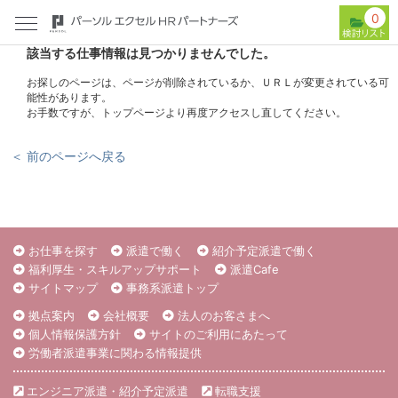
0
該当する仕事情報は見つかりませんでした。
お探しのページは、ページが削除されているか、ＵＲＬが変更されている可
能性があります。
お手数ですが、トップページより再度アクセスし直してください。
＜ 前のページへ戻る
お仕事を探す
派遣で働く
紹介予定派遣で働く
福利厚生・スキルアップサポート
派遣Cafe
サイトマップ
事務系派遣トップ
拠点案内
会社概要
法人のお客さまへ
個人情報保護方針
サイトのご利用にあたって
労働者派遣事業に関わる情報提供
エンジニア派遣・紹介予定派遣
転職支援