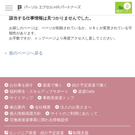
0
該当する仕事情報は見つかりませんでした。
お探しのページは、ページが削除されているか、ＵＲＬが変更されている可
能性があります。
お手数ですが、トップページより再度アクセスし直してください。
＜ 前のページへ戻る
お仕事を探す
派遣で働く
紹介予定派遣で働く
福利厚生・スキルアップサポート
派遣Cafe
サイトマップ
事務系派遣トップ
拠点案内
会社概要
法人のお客さまへ
個人情報保護方針
サイトのご利用にあたって
労働者派遣事業に関わる情報提供
エンジニア派遣・紹介予定派遣
転職支援