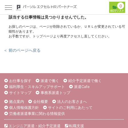
0
該当する仕事情報は見つかりませんでした。
お探しのページは、ページが削除されているか、ＵＲＬが変更されている可
能性があります。
お手数ですが、トップページより再度アクセスし直してください。
＜ 前のページへ戻る
お仕事を探す
派遣で働く
紹介予定派遣で働く
福利厚生・スキルアップサポート
派遣Cafe
サイトマップ
事務系派遣トップ
拠点案内
会社概要
法人のお客さまへ
個人情報保護方針
サイトのご利用にあたって
労働者派遣事業に関わる情報提供
エンジニア派遣・紹介予定派遣
転職支援