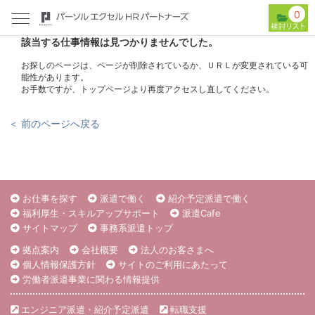
0
該当する仕事情報は見つかりませんでした。
お探しのページは、ページが削除されているか、ＵＲＬが変更されている可
能性があります。
お手数ですが、トップページより再度アクセスし直してください。
＜ 前のページへ戻る
お仕事を探す
派遣で働く
紹介予定派遣で働く
福利厚生・スキルアップサポート
派遣Cafe
サイトマップ
事務系派遣トップ
拠点案内
会社概要
法人のお客さまへ
個人情報保護方針
サイトのご利用にあたって
労働者派遣事業に関わる情報提供
エンジニア派遣・紹介予定派遣
転職支援