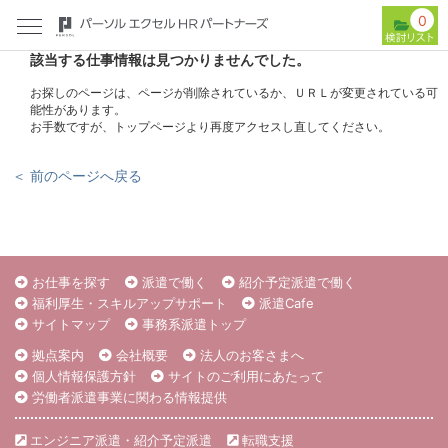
0
該当する仕事情報は見つかりませんでした。
お探しのページは、ページが削除されているか、ＵＲＬが変更されている可
能性があります。
お手数ですが、トップページより再度アクセスし直してください。
＜ 前のページへ戻る
お仕事を探す
派遣で働く
紹介予定派遣で働く
福利厚生・スキルアップサポート
派遣Cafe
サイトマップ
事務系派遣トップ
拠点案内
会社概要
法人のお客さまへ
個人情報保護方針
サイトのご利用にあたって
労働者派遣事業に関わる情報提供
エンジニア派遣・紹介予定派遣
転職支援