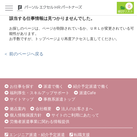
0
該当する仕事情報は見つかりませんでした。
お探しのページは、ページが削除されているか、ＵＲＬが変更されている可
能性があります。
お手数ですが、トップページより再度アクセスし直してください。
＜ 前のページへ戻る
お仕事を探す
派遣で働く
紹介予定派遣で働く
福利厚生・スキルアップサポート
派遣Cafe
サイトマップ
事務系派遣トップ
拠点案内
会社概要
法人のお客さまへ
個人情報保護方針
サイトのご利用にあたって
労働者派遣事業に関わる情報提供
エンジニア派遣・紹介予定派遣
転職支援