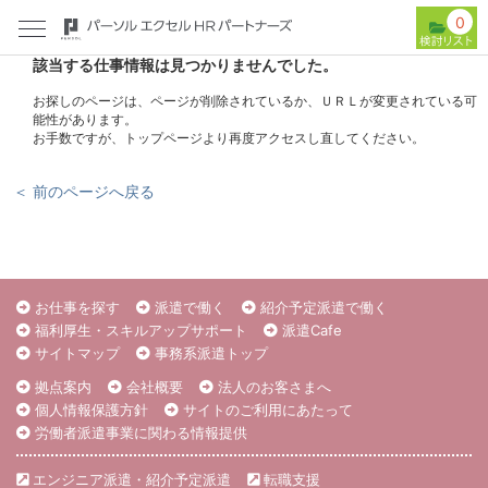
0
該当する仕事情報は見つかりませんでした。
お探しのページは、ページが削除されているか、ＵＲＬが変更されている可
能性があります。
お手数ですが、トップページより再度アクセスし直してください。
＜ 前のページへ戻る
お仕事を探す
派遣で働く
紹介予定派遣で働く
福利厚生・スキルアップサポート
派遣Cafe
サイトマップ
事務系派遣トップ
拠点案内
会社概要
法人のお客さまへ
個人情報保護方針
サイトのご利用にあたって
労働者派遣事業に関わる情報提供
エンジニア派遣・紹介予定派遣
転職支援