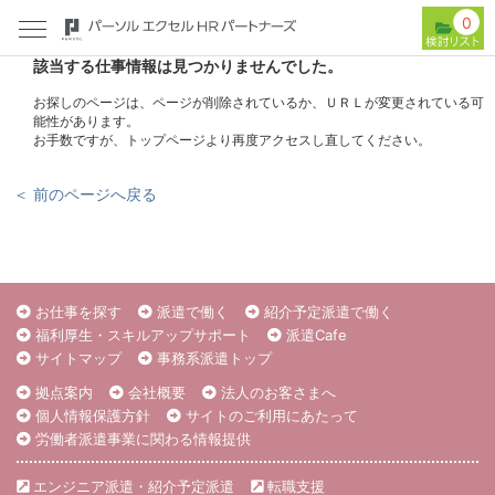
0
該当する仕事情報は見つかりませんでした。
お探しのページは、ページが削除されているか、ＵＲＬが変更されている可
能性があります。
お手数ですが、トップページより再度アクセスし直してください。
＜ 前のページへ戻る
お仕事を探す
派遣で働く
紹介予定派遣で働く
福利厚生・スキルアップサポート
派遣Cafe
サイトマップ
事務系派遣トップ
拠点案内
会社概要
法人のお客さまへ
個人情報保護方針
サイトのご利用にあたって
労働者派遣事業に関わる情報提供
エンジニア派遣・紹介予定派遣
転職支援