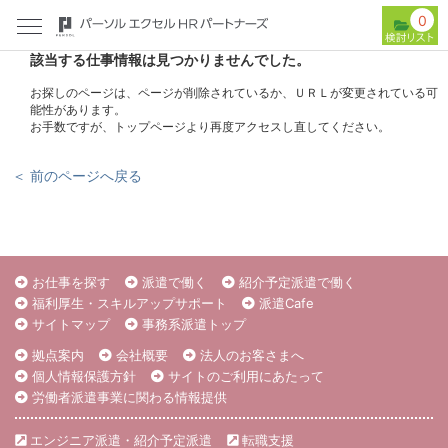
0
該当する仕事情報は見つかりませんでした。
お探しのページは、ページが削除されているか、ＵＲＬが変更されている可
能性があります。
お手数ですが、トップページより再度アクセスし直してください。
＜ 前のページへ戻る
お仕事を探す
派遣で働く
紹介予定派遣で働く
福利厚生・スキルアップサポート
派遣Cafe
サイトマップ
事務系派遣トップ
拠点案内
会社概要
法人のお客さまへ
個人情報保護方針
サイトのご利用にあたって
労働者派遣事業に関わる情報提供
エンジニア派遣・紹介予定派遣
転職支援