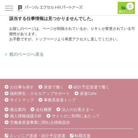
0
該当する仕事情報は見つかりませんでした。
お探しのページは、ページが削除されているか、ＵＲＬが変更されている可
能性があります。
お手数ですが、トップページより再度アクセスし直してください。
＜ 前のページへ戻る
お仕事を探す
派遣で働く
紹介予定派遣で働く
福利厚生・スキルアップサポート
派遣Cafe
サイトマップ
事務系派遣トップ
拠点案内
会社概要
法人のお客さまへ
個人情報保護方針
サイトのご利用にあたって
労働者派遣事業に関わる情報提供
エンジニア派遣・紹介予定派遣
転職支援