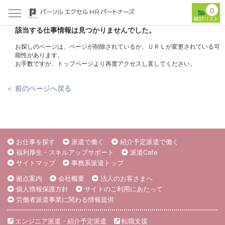
0
該当する仕事情報は見つかりませんでした。
お探しのページは、ページが削除されているか、ＵＲＬが変更されている可
能性があります。
お手数ですが、トップページより再度アクセスし直してください。
＜ 前のページへ戻る
お仕事を探す
派遣で働く
紹介予定派遣で働く
福利厚生・スキルアップサポート
派遣Cafe
サイトマップ
事務系派遣トップ
拠点案内
会社概要
法人のお客さまへ
個人情報保護方針
サイトのご利用にあたって
労働者派遣事業に関わる情報提供
エンジニア派遣・紹介予定派遣
転職支援