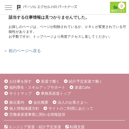
0
該当する仕事情報は見つかりませんでした。
お探しのページは、ページが削除されているか、ＵＲＬが変更されている可
能性があります。
お手数ですが、トップページより再度アクセスし直してください。
＜ 前のページへ戻る
お仕事を探す
派遣で働く
紹介予定派遣で働く
福利厚生・スキルアップサポート
派遣Cafe
サイトマップ
事務系派遣トップ
拠点案内
会社概要
法人のお客さまへ
個人情報保護方針
サイトのご利用にあたって
労働者派遣事業に関わる情報提供
エンジニア派遣・紹介予定派遣
転職支援