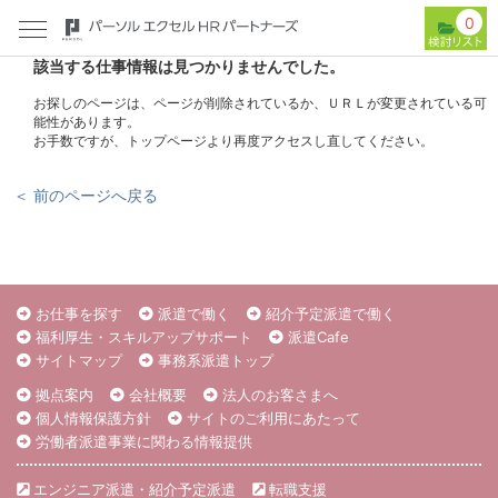
0
該当する仕事情報は見つかりませんでした。
お探しのページは、ページが削除されているか、ＵＲＬが変更されている可
能性があります。
お手数ですが、トップページより再度アクセスし直してください。
＜ 前のページへ戻る
お仕事を探す
派遣で働く
紹介予定派遣で働く
福利厚生・スキルアップサポート
派遣Cafe
サイトマップ
事務系派遣トップ
拠点案内
会社概要
法人のお客さまへ
個人情報保護方針
サイトのご利用にあたって
労働者派遣事業に関わる情報提供
エンジニア派遣・紹介予定派遣
転職支援